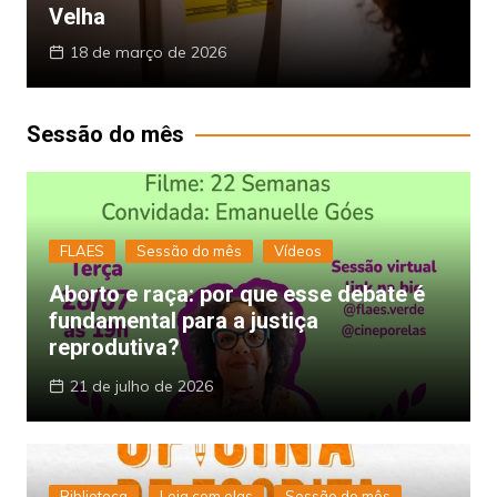
Velha
18 de março de 2026
Sessão do mês
FLAES
Sessão do mês
Vídeos
Aborto e raça: por que esse debate é
fundamental para a justiça
reprodutiva?
21 de julho de 2026
Biblioteca
Leia com elas
Sessão do mês