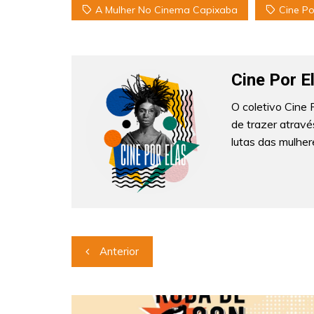
A Mulher No Cinema Capixaba
Cine Po
Cine Por E
O coletivo Cine
de trazer através
lutas das mulher
Navegação
Anterior
de
Post