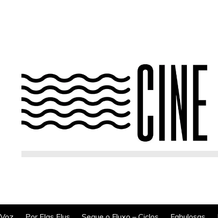
 Voz
Por Elas Elus
Segue o Fluxo – Ciclos
Fabulosas