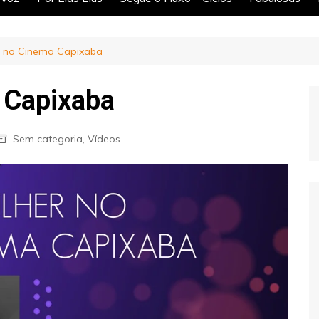
r no Cinema Capixaba
 Capixaba
Sem categoria
,
Vídeos