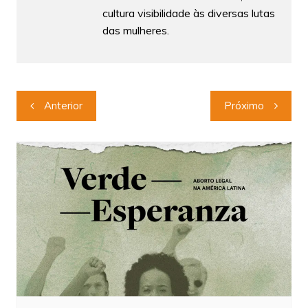
cultura visibilidade às diversas lutas
das mulheres.
Navegação
Anterior
Próximo
de
Post