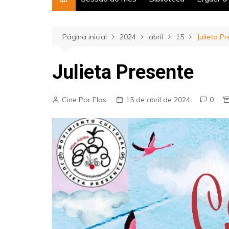
Página inicial
2024
abril
15
Julieta P
Julieta Presente
Cine Por Elas
15 de abril de 2024
0