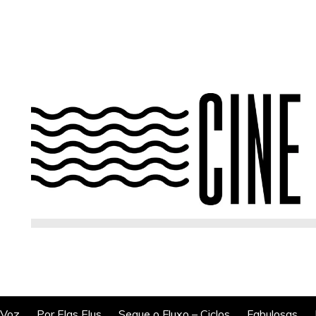
 Voz
Por Elas Elus
Segue o Fluxo – Ciclos
Fabulosas