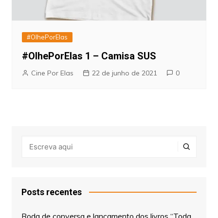
#OlhePorElas
#OlhePorElas 1 – Camisa SUS
Cine Por Elas
22 de junho de 2021
0
Posts recentes
Roda de conversa e lançamento dos livros “Toda