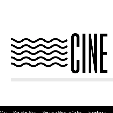
 Voz
Por Elas Elus
Segue o Fluxo – Ciclos
Fabulosas