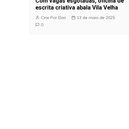
Com vagas esgotadas, oficina de
escrita criativa abala Vila Velha
Cine Por Elas
13 de maio de 2025
0