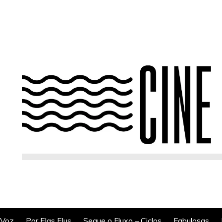
 Voz
Por Elas Elus
Segue o Fluxo – Ciclos
Fabulosas