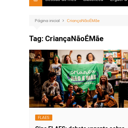
Página inicial
CriançaNãoÉMãe
Tag:
CriançaNãoÉMãe
FLAES