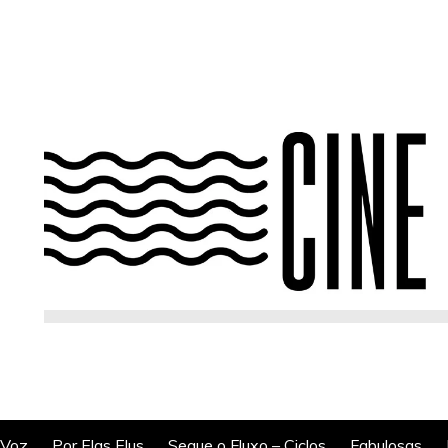
 Voz
Por Elas Elus
Segue o Fluxo – Ciclos
Fabulosas