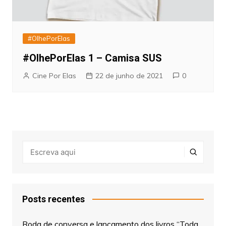
#OlhePorElas
#OlhePorElas 1 – Camisa SUS
Cine Por Elas
22 de junho de 2021
0
Posts recentes
Roda de conversa e lançamento dos livros “Toda